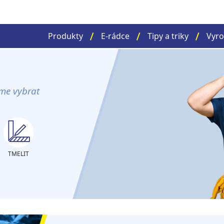
Produkty
E-rádce
Tipy a triky
Vyro
me vybrat
TMELIT