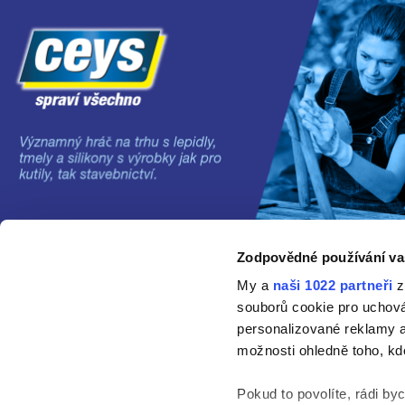
Zodpovědné používání va
©2024 Grupo AC MARCA
My a
naši 1022 partneři
z
souborů cookie pro uchov
personalizované reklamy a
možnosti ohledně toho, kd
Pokud to povolíte, rádi by