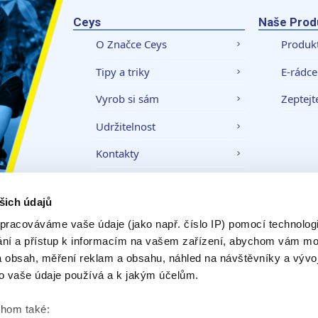
Ceys
Naše Prod
O Značce Ceys
Produk
Tipy a triky
E-rádce
Vyrob si sám
Zeptejt
Udržitelnost
Kontakty
šich údajů
Právní upozornění
Zásady ochrany
pracováváme vaše údaje (jako např. číslo IP) pomocí technologií
ání a přístup k informacím na vašem zařízení, abychom vám moh
 obsah, měření reklam a obsahu, náhled na návštěvníky a vývo
o vaše údaje používá a k jakým účelům.
chom také: