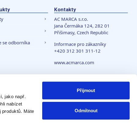
ukty
Kontakty
ty
AC MARCA s.r.o.
Jana Čermáka 124, 282 01
Přišimasy, Czech Republic
e se odborníka
Informace pro zákazníky
+420 312 301 311-12
www.acmarca.com
 soukromí
Přijmout
, jako např.
li nabízet
Odmítnout
j produktů. Máte