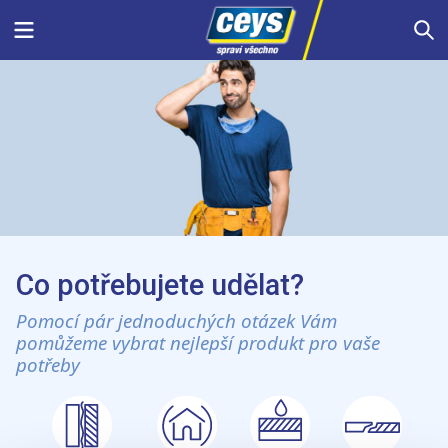
Skip
Menu
S
to
content
Co potřebujete udělat?
Pomocí pár jednoduchých otázek Vám
pomůžeme vybrat nejlepší produkt pro vaše
potřeby