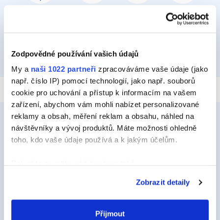
PŘILEPIT A PŘIPEVNIT
IZOLOVAT
HYDROIZOLOVAT
OPRAVIT
Zodpovědné používání vašich údajů
TMELIT
My a
naši 1022 partneři
zpracováváme vaše údaje (jako
např. číslo IP) pomocí technologií, jako např. souborů
cookie pro uchování a přístup k informacím na vašem
zařízení, abychom vám mohli nabízet personalizované
reklamy a obsah, měření reklam a obsahu, náhled na
návštěvníky a vývoj produktů. Máte možnosti ohledně
toho, kdo vaše údaje používá a k jakým účelům.
Ceys
O Značce Ceys
Pokud to povolíte, rádi bychom také:
Shromažďovali informace o vaší geografické
Tipy a triky
Zobrazit detaily
poloze, které mohou být přesné na několik metrů
Vyrob si sám
Identifikovali vaše zařízení pomocí aktivního
skenování pro konkrétní charakteristiky (otisk prstu)
Přijmout
Udržitelnost