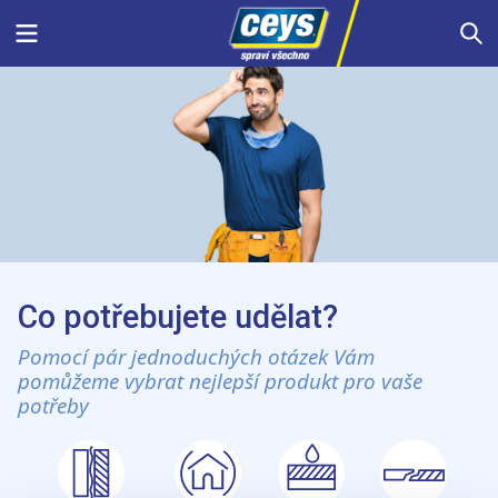
Skip
Menu
S
to
content
Co potřebujete udělat?
Pomocí pár jednoduchých otázek Vám
pomůžeme vybrat nejlepší produkt pro vaše
potřeby