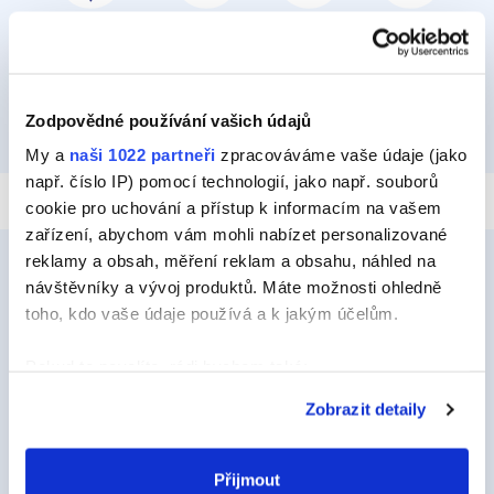
PŘILEPIT A PŘIPEVNIT
IZOLOVAT
HYDROIZOLOVAT
OPRAVIT
Zodpovědné používání vašich údajů
TMELIT
My a
naši 1022 partneři
zpracováváme vaše údaje (jako
např. číslo IP) pomocí technologií, jako např. souborů
cookie pro uchování a přístup k informacím na vašem
zařízení, abychom vám mohli nabízet personalizované
reklamy a obsah, měření reklam a obsahu, náhled na
návštěvníky a vývoj produktů. Máte možnosti ohledně
toho, kdo vaše údaje používá a k jakým účelům.
Ceys
O Značce Ceys
Pokud to povolíte, rádi bychom také:
Shromažďovali informace o vaší geografické
Tipy a triky
Zobrazit detaily
poloze, které mohou být přesné na několik metrů
Vyrob si sám
Identifikovali vaše zařízení pomocí aktivního
skenování pro konkrétní charakteristiky (otisk prstu)
Přijmout
Udržitelnost