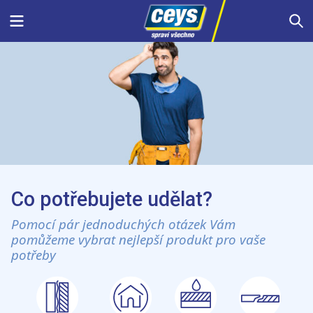
Skip
Menu
S
to
content
Co potřebujete udělat?
Pomocí pár jednoduchých otázek Vám
pomůžeme vybrat nejlepší produkt pro vaše
potřeby