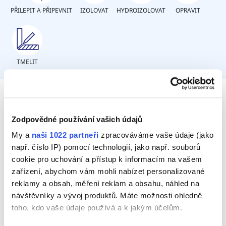
PŘILEPIT A PŘIPEVNIT
IZOLOVAT
HYDROIZOLOVAT
OPRAVIT
TMELIT
Potřebujete hydroizolaci nebo
Zodpovědné používání vašich údajů
urgentní opravu průsaku?
My a
naši 1022 partneři
zpracováváme vaše údaje (jako
např. číslo IP) pomocí technologií, jako např. souborů
cookie pro uchování a přístup k informacím na vašem
Hydroizolovat
zařízení, abychom vám mohli nabízet personalizované
Urgentní opravu
reklamy a obsah, měření reklam a obsahu, náhled na
návštěvníky a vývoj produktů. Máte možnosti ohledně
toho, kdo vaše údaje používá a k jakým účelům.