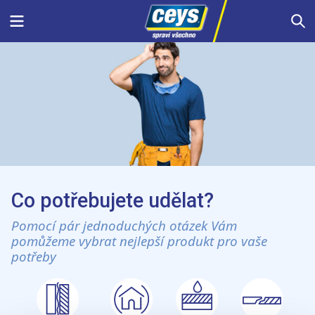
Skip
Menu
S
to
content
Co potřebujete udělat?
Pomocí pár jednoduchých otázek Vám
pomůžeme vybrat nejlepší produkt pro vaše
potřeby