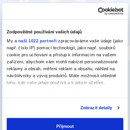
PŘILEPIT A PŘIPEVNIT
IZOLOVAT
HYDROIZOLOVAT
OPRAVIT
Zodpovědné používání vašich údajů
TMELIT
My a
naši 1022 partneři
zpracováváme vaše údaje (jako
např. číslo IP) pomocí technologií, jako např. souborů
cookie pro uchování a přístup k informacím na vašem
zařízení, abychom vám mohli nabízet personalizované
reklamy a obsah, měření reklam a obsahu, náhled na
návštěvníky a vývoj produktů. Máte možnosti ohledně
toho, kdo vaše údaje používá a k jakým účelům.
Ceys
O Značce Ceys
Pokud to povolíte, rádi bychom také:
Shromažďovali informace o vaší geografické
Tipy a triky
Zobrazit detaily
poloze, které mohou být přesné na několik metrů
Vyrob si sám
Identifikovali vaše zařízení pomocí aktivního
skenování pro konkrétní charakteristiky (otisk prstu)
Přijmout
Udržitelnost