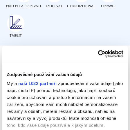
PŘILEPIT A PŘIPEVNIT
IZOLOVAT
HYDROIZOLOVAT
OPRAVIT
TMELIT
Vyberte, na jakém materiálu je
trhlina.
Zodpovědné používání vašich údajů
My a
naši 1022 partneři
zpracováváme vaše údaje (jako
např. číslo IP) pomocí technologií, jako např. souborů
Omítka
cookie pro uchování a přístup k informacím na vašem
Mramor / Kámen / Granit
zařízení, abychom vám mohli nabízet personalizované
reklamy a obsah, měření reklam a obsahu, náhled na
Cement / Beton
návštěvníky a vývoj produktů. Máte možnosti ohledně
toho, kdo vaše údaje používá a k jakým účelům.