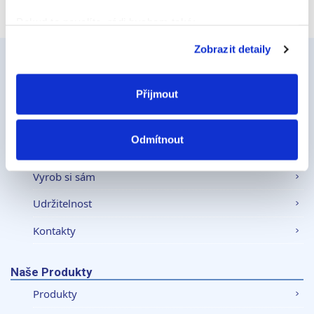
Pokud to povolíte, rádi bychom také:
Shromažďovali informace o vaší geografické
Zobrazit detaily
poloze, které mohou být přesné na několik metrů
Identifikovali vaše zařízení pomocí aktivního
skenování pro konkrétní charakteristiky (otisk prstu)
Přijmout
Ceys
Zjistěte více o tom, jak zpracováváme vaše osobní
O Značce Ceys
údaje, a nastavte si předvolby v
části s podrobnostmi
.
Odmítnout
Svůj souhlas můžete kdykoliv změnit nebo odvolat v
Tipy a triky
části Prohlášení o souborech cookie.
Vyrob si sám
K personalizaci obsahu a reklam, poskytování funkcí
Udržitelnost
sociálních médií a analýze naší návštěvnosti využíváme
soubory cookie. Informace o tom, jak náš web používáte,
Kontakty
sdílíme se svými partnery pro sociální média, inzerci a
analýzy. Partneři tyto údaje mohou zkombinovat s
Naše Produkty
dalšími informacemi, které jste jim poskytli nebo které
Produkty
získali v důsledku toho, že používáte jejich služby.