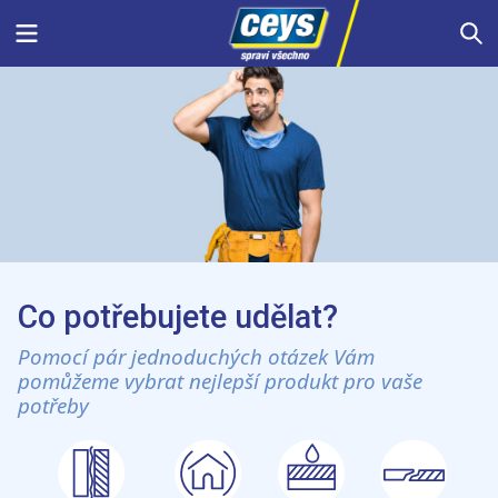
Skip
Menu
S
to
content
Co potřebujete udělat?
Pomocí pár jednoduchých otázek Vám
pomůžeme vybrat nejlepší produkt pro vaše
potřeby