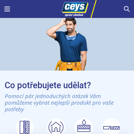
Skip
Menu
S
to
content
Co potřebujete udělat?
Pomocí pár jednoduchých otázek Vám
pomůžeme vybrat nejlepší produkt pro vaše
potřeby