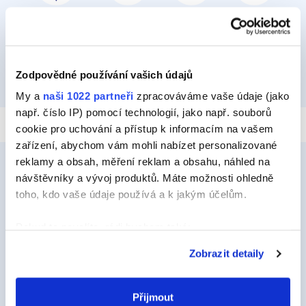
PŘILEPIT A PŘIPEVNIT
IZOLOVAT
HYDROIZOLOVAT
OPRAVIT
Zodpovědné používání vašich údajů
TMELIT
My a
naši 1022 partneři
zpracováváme vaše údaje (jako
např. číslo IP) pomocí technologií, jako např. souborů
cookie pro uchování a přístup k informacím na vašem
zařízení, abychom vám mohli nabízet personalizované
reklamy a obsah, měření reklam a obsahu, náhled na
návštěvníky a vývoj produktů. Máte možnosti ohledně
toho, kdo vaše údaje používá a k jakým účelům.
Ceys
O Značce Ceys
Pokud to povolíte, rádi bychom také:
Shromažďovali informace o vaší geografické
Tipy a triky
Zobrazit detaily
poloze, které mohou být přesné na několik metrů
Vyrob si sám
Identifikovali vaše zařízení pomocí aktivního
skenování pro konkrétní charakteristiky (otisk prstu)
Přijmout
Udržitelnost