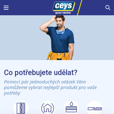
Skip
Menu
S
to
content
Co potřebujete udělat?
Pomocí pár jednoduchých otázek Vám
pomůžeme vybrat nejlepší produkt pro vaše
potřeby