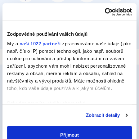
PŘILEPIT A PŘIPEVNIT
IZOLOVAT
HYDROIZOLOVAT
OPRAVIT
Zodpovědné používání vašich údajů
TMELIT
My a
naši 1022 partneři
zpracováváme vaše údaje (jako
např. číslo IP) pomocí technologií, jako např. souborů
cookie pro uchování a přístup k informacím na vašem
zařízení, abychom vám mohli nabízet personalizované
reklamy a obsah, měření reklam a obsahu, náhled na
návštěvníky a vývoj produktů. Máte možnosti ohledně
toho, kdo vaše údaje používá a k jakým účelům.
Ceys
O Značce Ceys
Pokud to povolíte, rádi bychom také:
Shromažďovali informace o vaší geografické
Tipy a triky
Zobrazit detaily
poloze, které mohou být přesné na několik metrů
Vyrob si sám
Identifikovali vaše zařízení pomocí aktivního
skenování pro konkrétní charakteristiky (otisk prstu)
Přijmout
Udržitelnost