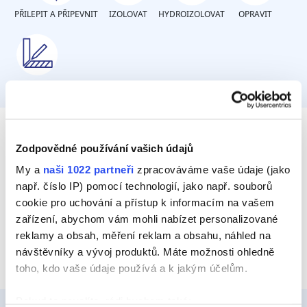
PŘILEPIT A PŘIPEVNIT
IZOLOVAT
HYDROIZOLOVAT
OPRAVIT
TMELIT
Povrch bude občas nebo často
Zodpovědné používání vašich údajů
pochozí?
My a
naši 1022 partneři
zpracováváme vaše údaje (jako
např. číslo IP) pomocí technologií, jako např. souborů
cookie pro uchování a přístup k informacím na vašem
Pochozí (časté používání)
zařízení, abychom vám mohli nabízet personalizované
reklamy a obsah, měření reklam a obsahu, náhled na
návštěvníky a vývoj produktů. Máte možnosti ohledně
toho, kdo vaše údaje používá a k jakým účelům.
Pokud to povolíte, rádi bychom také: