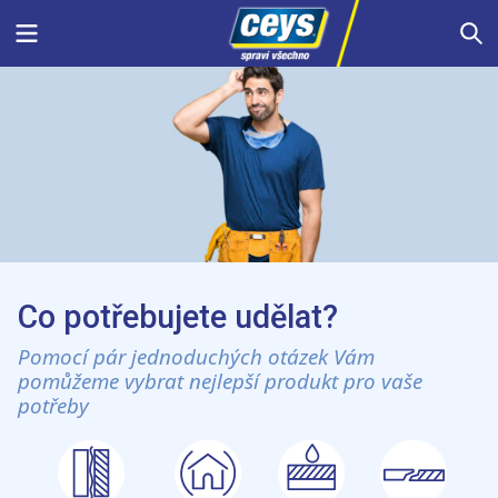
Skip
Menu
S
to
content
Co potřebujete udělat?
Pomocí pár jednoduchých otázek Vám
pomůžeme vybrat nejlepší produkt pro vaše
potřeby