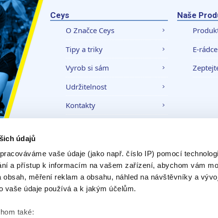
Ceys
Naše Prod
O Značce Ceys
Produk
Tipy a triky
E-rádce
Vyrob si sám
Zeptejt
Udržitelnost
Kontakty
šich údajů
Právní upozornění
Zásady ochrany
pracováváme vaše údaje (jako např. číslo IP) pomocí technologií
ání a přístup k informacím na vašem zařízení, abychom vám moh
 obsah, měření reklam a obsahu, náhled na návštěvníky a vývo
o vaše údaje používá a k jakým účelům.
chom také: