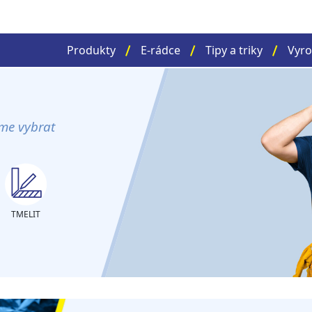
Produkty
E-rádce
Tipy a triky
Vyro
me vybrat
TMELIT