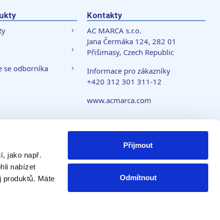
ukty
Kontakty
ty
AC MARCA s.r.o.
Jana Čermáka 124, 282 01
Přišimasy, Czech Republic
e se odborníka
Informace pro zákazníky
+420 312 301 311-12
www.acmarca.com
 soukromí
Přijmout
, jako např.
li nabízet
Odmítnout
j produktů. Máte