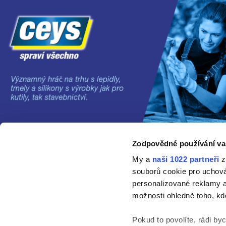
Zodpovědné používání va
©2024 Grupo AC MARCA
My a
naši 1022 partneři
z
souborů cookie pro uchov
personalizované reklamy a
možnosti ohledně toho, kd
Pokud to povolíte, rádi by