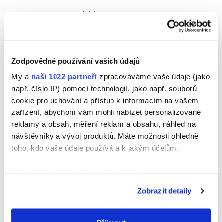
Kameny / Drahé kameny
Plasty / PVC potrubí
Keramika / Porcelán / Hliněné předměty /
Zodpovědné používání vašich údajů
Střešní tašky
My a
naši 1022 partneři
zpracováváme vaše údaje (jako
Expandovaný polyester / Dekorativní
např. číslo IP) pomocí technologií, jako např. souborů
konstrukce z polyuretanu
cookie pro uchování a přístup k informacím na vašem
zařízení, abychom vám mohli nabízet personalizované
Přírodní a syntetický textil ( Filc / Samet /
reklamy a obsah, měření reklam a obsahu, náhled na
Juta / Plátno)
návštěvníky a vývoj produktů. Máte možnosti ohledně
toho, kdo vaše údaje používá a k jakým účelům.
Sádra
Sklo / Křišťál
Pokud to povolíte, rádi bychom také:
Shromažďovali informace o vaší geografické
Zrcadla / Zpětná zrcátka
Zobrazit detaily
poloze, které mohou být přesné na několik metrů
Korek
Identifikovali vaše zařízení pomocí aktivního
skenování pro konkrétní charakteristiky (otisk prstu)