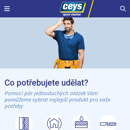
Skip
Menu
S
to
content
Co potřebujete udělat?
Pomocí pár jednoduchých otázek Vám
pomůžeme vybrat nejlepší produkt pro vaše
potřeby