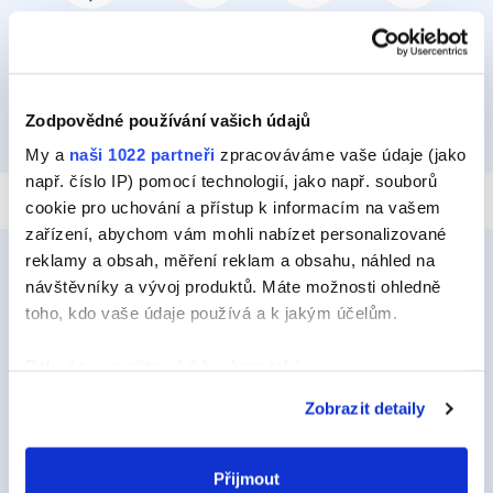
PŘILEPIT A PŘIPEVNIT
IZOLOVAT
HYDROIZOLOVAT
OPRAVIT
Zodpovědné používání vašich údajů
TMELIT
My a
naši 1022 partneři
zpracováváme vaše údaje (jako
např. číslo IP) pomocí technologií, jako např. souborů
cookie pro uchování a přístup k informacím na vašem
zařízení, abychom vám mohli nabízet personalizované
reklamy a obsah, měření reklam a obsahu, náhled na
návštěvníky a vývoj produktů. Máte možnosti ohledně
toho, kdo vaše údaje používá a k jakým účelům.
Ceys
O Značce Ceys
Pokud to povolíte, rádi bychom také:
Shromažďovali informace o vaší geografické
Tipy a triky
Zobrazit detaily
poloze, které mohou být přesné na několik metrů
Vyrob si sám
Identifikovali vaše zařízení pomocí aktivního
skenování pro konkrétní charakteristiky (otisk prstu)
Přijmout
Udržitelnost