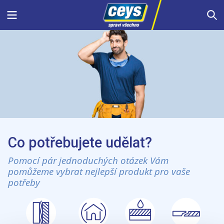
Skip
Menu
S
to
content
Co potřebujete udělat?
Pomocí pár jednoduchých otázek Vám
pomůžeme vybrat nejlepší produkt pro vaše
potřeby