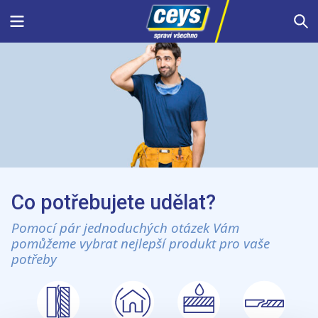
Skip
Menu
S
to
content
Co potřebujete udělat?
Pomocí pár jednoduchých otázek Vám
pomůžeme vybrat nejlepší produkt pro vaše
potřeby