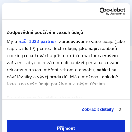
PŘILEPIT A PŘIPEVNIT
IZOLOVAT
HYDROIZOLOVAT
OPRAVIT
Zodpovědné používání vašich údajů
TMELIT
My a
naši 1022 partneři
zpracováváme vaše údaje (jako
např. číslo IP) pomocí technologií, jako např. souborů
cookie pro uchování a přístup k informacím na vašem
zařízení, abychom vám mohli nabízet personalizované
reklamy a obsah, měření reklam a obsahu, náhled na
návštěvníky a vývoj produktů. Máte možnosti ohledně
toho, kdo vaše údaje používá a k jakým účelům.
Ceys
O Značce Ceys
Pokud to povolíte, rádi bychom také:
Shromažďovali informace o vaší geografické
Tipy a triky
Zobrazit detaily
poloze, které mohou být přesné na několik metrů
Vyrob si sám
Identifikovali vaše zařízení pomocí aktivního
skenování pro konkrétní charakteristiky (otisk prstu)
Přijmout
Udržitelnost