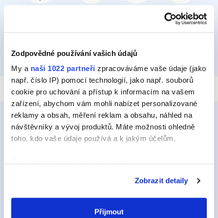
PŘILEPIT A PŘIPEVNIT
IZOLOVAT
HYDROIZOLOVAT
OPRAVIT
Zodpovědné používání vašich údajů
TMELIT
My a
naši 1022 partneři
zpracováváme vaše údaje (jako
např. číslo IP) pomocí technologií, jako např. souborů
cookie pro uchování a přístup k informacím na vašem
zařízení, abychom vám mohli nabízet personalizované
reklamy a obsah, měření reklam a obsahu, náhled na
návštěvníky a vývoj produktů. Máte možnosti ohledně
toho, kdo vaše údaje používá a k jakým účelům.
Ceys
O Značce Ceys
Pokud to povolíte, rádi bychom také:
Shromažďovali informace o vaší geografické
Tipy a triky
Zobrazit detaily
poloze, které mohou být přesné na několik metrů
Vyrob si sám
Identifikovali vaše zařízení pomocí aktivního
skenování pro konkrétní charakteristiky (otisk prstu)
Přijmout
Udržitelnost