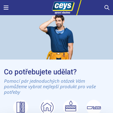
Skip
Menu
S
to
content
Co potřebujete udělat?
Pomocí pár jednoduchých otázek Vám
pomůžeme vybrat nejlepší produkt pro vaše
potřeby