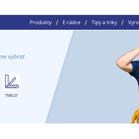
Produkty
E-rádce
Tipy a triky
Vyro
me vybrat
TMELIT