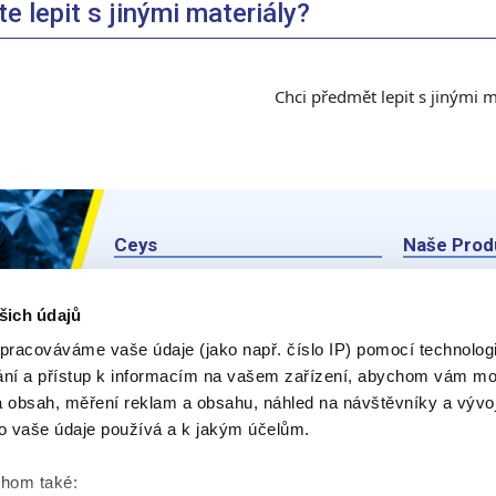
 lepit s jinými materiály?
Chci předmět lepit s jinými m
Ceys
Naše Prod
O Značce Ceys
Produk
šich údajů
Tipy a triky
E-rádce
pracováváme vaše údaje (jako např. číslo IP) pomocí technologií
Vyrob si sám
Zeptejt
ání a přístup k informacím na vašem zařízení, abychom vám moh
 obsah, měření reklam a obsahu, náhled na návštěvníky a vývo
Udržitelnost
o vaše údaje používá a k jakým účelům.
Kontakty
chom také: