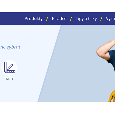
Produkty
E-rádce
Tipy a triky
Vyro
me vybrat
TMELIT