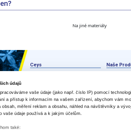
pen?
Na jiné materiály
Ceys
Naše Prod
O Značce Ceys
Produk
šich údajů
Tipy a triky
E-rádce
pracováváme vaše údaje (jako např. číslo IP) pomocí technologií
Vyrob si sám
Zeptejt
ání a přístup k informacím na vašem zařízení, abychom vám moh
 obsah, měření reklam a obsahu, náhled na návštěvníky a vývo
Udržitelnost
o vaše údaje používá a k jakým účelům.
Kontakty
chom také: