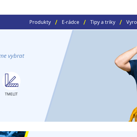
Produkty
E-rádce
Tipy a triky
Vyro
me vybrat
TMELIT