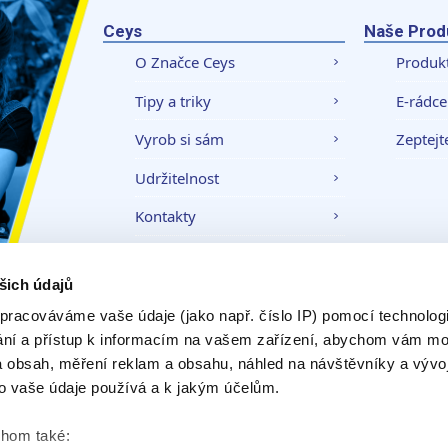
Ceys
Naše Prod
O Značce Ceys
Produk
Tipy a triky
E-rádce
Vyrob si sám
Zeptejt
Udržitelnost
Kontakty
šich údajů
Právní upozornění
Zásady ochrany
pracováváme vaše údaje (jako např. číslo IP) pomocí technologií
ání a přístup k informacím na vašem zařízení, abychom vám moh
 obsah, měření reklam a obsahu, náhled na návštěvníky a vývo
o vaše údaje používá a k jakým účelům.
chom také: