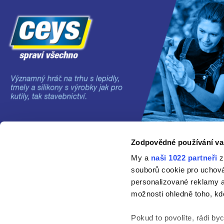
Zodpovědné používání va
©2024 Grupo AC MARCA
My a
naši 1022 partneři
z
souborů cookie pro uchov
personalizované reklamy a
možnosti ohledně toho, kd
Pokud to povolíte, rádi by