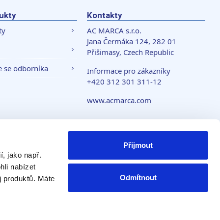
ukty
Kontakty
ty
AC MARCA s.r.o.
Jana Čermáka 124, 282 01
Přišimasy, Czech Republic
e se odborníka
Informace pro zákazníky
+420 312 301 311-12
www.acmarca.com
 soukromí
Přijmout
, jako např.
li nabízet
Odmítnout
j produktů. Máte