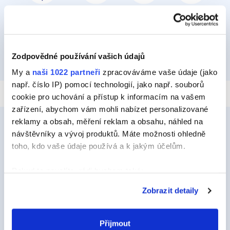
PŘILEPIT A PŘIPEVNIT
IZOLOVAT
HYDROIZOLOVAT
OPRAVIT
Zodpovědné používání vašich údajů
TMELIT
My a
naši 1022 partneři
zpracováváme vaše údaje (jako
např. číslo IP) pomocí technologií, jako např. souborů
cookie pro uchování a přístup k informacím na vašem
zařízení, abychom vám mohli nabízet personalizované
reklamy a obsah, měření reklam a obsahu, náhled na
návštěvníky a vývoj produktů. Máte možnosti ohledně
toho, kdo vaše údaje používá a k jakým účelům.
Ceys
O Značce Ceys
Pokud to povolíte, rádi bychom také:
Shromažďovali informace o vaší geografické
Tipy a triky
Zobrazit detaily
poloze, které mohou být přesné na několik metrů
Vyrob si sám
Identifikovali vaše zařízení pomocí aktivního
skenování pro konkrétní charakteristiky (otisk prstu)
Přijmout
Udržitelnost