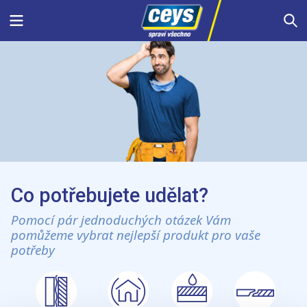
Skip
Menu
S
to
content
Co potřebujete udělat?
Pomocí pár jednoduchých otázek Vám
pomůžeme vybrat nejlepší produkt pro vaše
potřeby