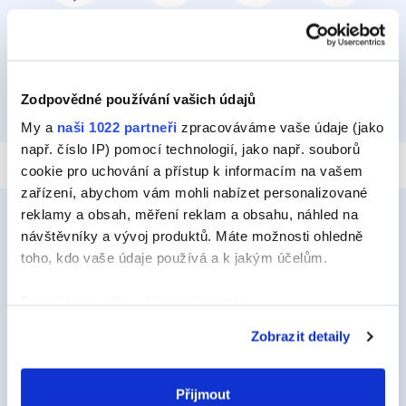
PŘILEPIT A PŘIPEVNIT
IZOLOVAT
HYDROIZOLOVAT
OPRAVIT
Zodpovědné používání vašich údajů
TMELIT
My a
naši 1022 partneři
zpracováváme vaše údaje (jako
např. číslo IP) pomocí technologií, jako např. souborů
cookie pro uchování a přístup k informacím na vašem
zařízení, abychom vám mohli nabízet personalizované
reklamy a obsah, měření reklam a obsahu, náhled na
návštěvníky a vývoj produktů. Máte možnosti ohledně
toho, kdo vaše údaje používá a k jakým účelům.
Ceys
O Značce Ceys
Pokud to povolíte, rádi bychom také:
Shromažďovali informace o vaší geografické
Tipy a triky
Zobrazit detaily
poloze, které mohou být přesné na několik metrů
Vyrob si sám
Identifikovali vaše zařízení pomocí aktivního
skenování pro konkrétní charakteristiky (otisk prstu)
Přijmout
Udržitelnost