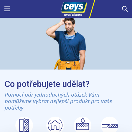
Skip
Menu
S
to
content
Co potřebujete udělat?
Pomocí pár jednoduchých otázek Vám
pomůžeme vybrat nejlepší produkt pro vaše
potřeby