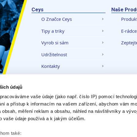
Ceys
Naše Prod
O Značce Ceys
Produk
Tipy a triky
E-rádce
Vyrob si sám
Zeptejt
Udržitelnost
Kontakty
šich údajů
Právní upozornění
Zásady ochrany
pracováváme vaše údaje (jako např. číslo IP) pomocí technologií
ání a přístup k informacím na vašem zařízení, abychom vám moh
 obsah, měření reklam a obsahu, náhled na návštěvníky a vývo
o vaše údaje používá a k jakým účelům.
chom také: