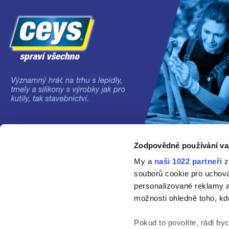
Zodpovědné používání va
©2024 Grupo AC MARCA
My a
naši 1022 partneři
z
souborů cookie pro uchov
personalizované reklamy a
možnosti ohledně toho, kd
Pokud to povolíte, rádi by