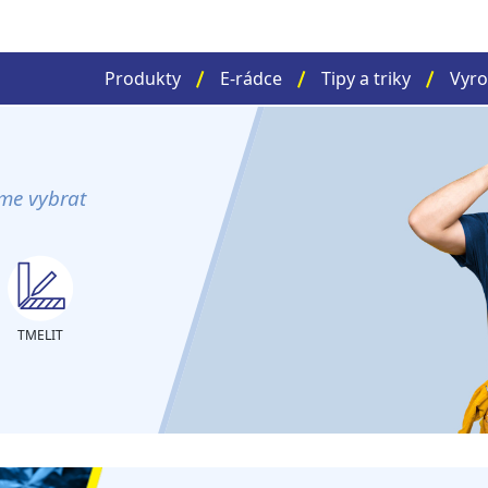
Produkty
E-rádce
Tipy a triky
Vyro
me vybrat
TMELIT