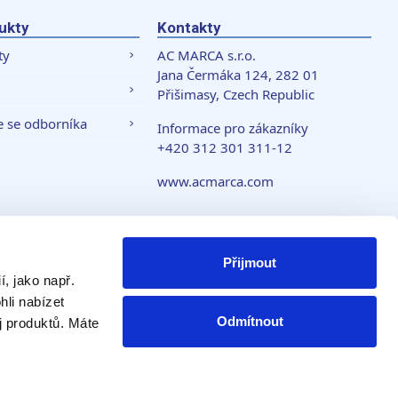
ukty
Kontakty
ty
AC MARCA s.r.o.
Jana Čermáka 124, 282 01
Přišimasy, Czech Republic
e se odborníka
Informace pro zákazníky
+420 312 301 311-12
www.acmarca.com
 soukromí
Přijmout
, jako např.
li nabízet
Odmítnout
j produktů. Máte