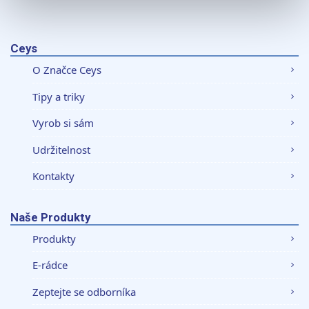
K personalizaci obsahu a reklam, poskytování funkcí
sociálních médií a analýze naší návštěvnosti využíváme
soubory cookie. Informace o tom, jak náš web používáte,
Ceys
sdílíme se svými partnery pro sociální média, inzerci a
O Značce Ceys
analýzy. Partneři tyto údaje mohou zkombinovat s
dalšími informacemi, které jste jim poskytli nebo které
Tipy a triky
získali v důsledku toho, že používáte jejich služby.
Vyrob si sám
Udržitelnost
Kontakty
Naše Produkty
Produkty
E-rádce
Zeptejte se odborníka