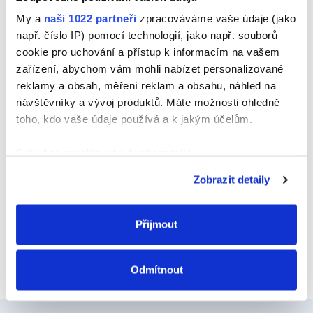
Jméno
My a
naši 1022 partneři
zpracováváme vaše údaje (jako
např. číslo IP) pomocí technologií, jako např. souborů
cookie pro uchování a přístup k informacím na vašem
zařízení, abychom vám mohli nabízet personalizované
E-mail
reklamy a obsah, měření reklam a obsahu, náhled na
návštěvníky a vývoj produktů. Máte možnosti ohledně
toho, kdo vaše údaje používá a k jakým účelům.
Webová stránka
Pokud to povolíte, rádi bychom také:
Shromažďovali informace o vaší geografické
Zobrazit detaily
poloze, které mohou být přesné na několik metrů
Identifikovali vaše zařízení pomocí aktivního
skenování pro konkrétní charakteristiky (otisk prstu)
Přijmout
Zjistěte více o tom, jak zpracováváme vaše osobní
údaje, a nastavte si předvolby v
části s podrobnostmi
.
Odmítnout
Svůj souhlas můžete kdykoliv změnit nebo odvolat v
části Prohlášení o souborech cookie.