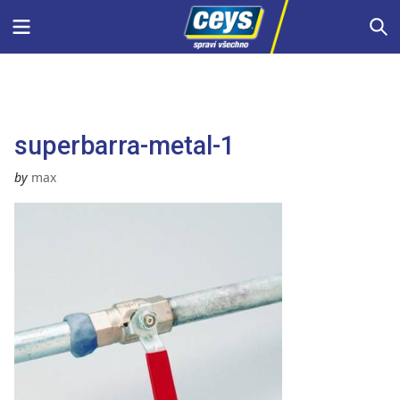
Skip
Menu
S
to
content
superbarra-metal-1
by
max