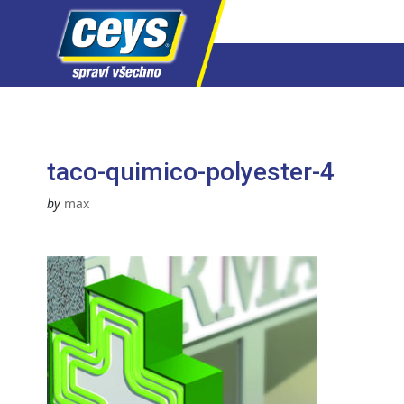
Skip
to
content
taco-quimico-polyester-4
by
max