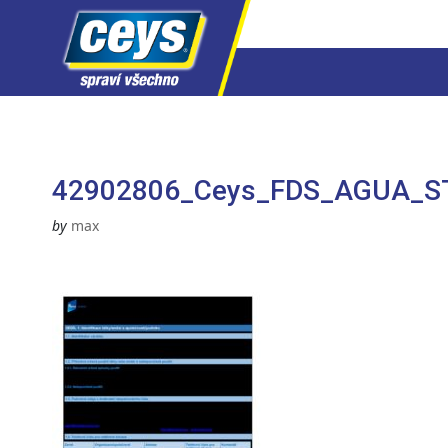
Skip
to
content
42902806_Ceys_FDS_AGUA_STO
by
max