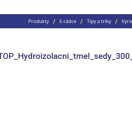
Produkty
E-rádce
Tipy a triky
Vyro
P_Hydroizolacni_tmel_sedy_300_