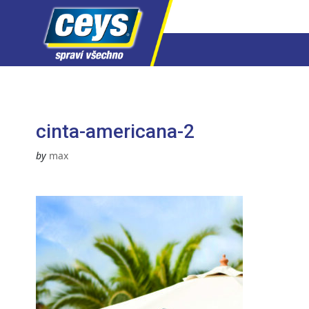
Skip
to
content
cinta-americana-2
by
max