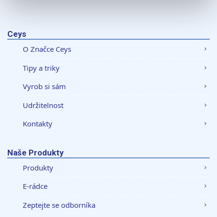
K personalizaci obsahu a reklam, poskytování funkcí
sociálních médií a analýze naší návštěvnosti využíváme
soubory cookie. Informace o tom, jak náš web používáte,
Ceys
sdílíme se svými partnery pro sociální média, inzerci a
O Značce Ceys
analýzy. Partneři tyto údaje mohou zkombinovat s
dalšími informacemi, které jste jim poskytli nebo které
Tipy a triky
získali v důsledku toho, že používáte jejich služby.
Vyrob si sám
Udržitelnost
Kontakty
Naše Produkty
Produkty
E-rádce
Zeptejte se odborníka