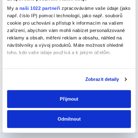
Jméno
My a
naši 1022 partneři
zpracováváme vaše údaje (jako
např. číslo IP) pomocí technologií, jako např. souborů
cookie pro uchování a přístup k informacím na vašem
zařízení, abychom vám mohli nabízet personalizované
E-mail
reklamy a obsah, měření reklam a obsahu, náhled na
návštěvníky a vývoj produktů. Máte možnosti ohledně
toho, kdo vaše údaje používá a k jakým účelům.
Webová stránka
Pokud to povolíte, rádi bychom také:
Shromažďovali informace o vaší geografické
Zobrazit detaily
poloze, které mohou být přesné na několik metrů
Identifikovali vaše zařízení pomocí aktivního
skenování pro konkrétní charakteristiky (otisk prstu)
Přijmout
Zjistěte více o tom, jak zpracováváme vaše osobní
údaje, a nastavte si předvolby v
části s podrobnostmi
.
Odmítnout
Svůj souhlas můžete kdykoliv změnit nebo odvolat v
části Prohlášení o souborech cookie.