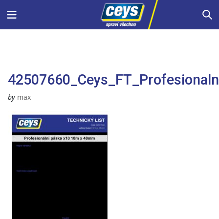
Skip
Menu
S
to
content
42507660_Ceys_FT_Profesional
by
max