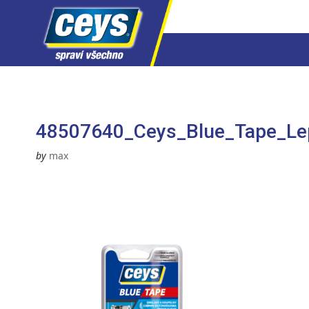
Skip
to
content
48507640_Ceys_Blue_Tape_Le
by
max