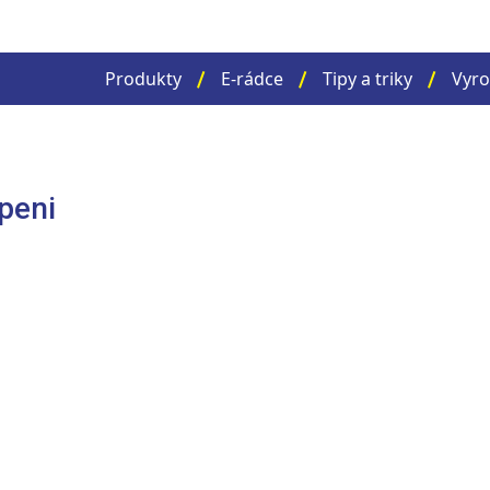
Produkty
E-rádce
Tipy a triky
Vyro
peni