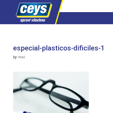
Skip
to
content
especial-plasticos-dificiles-1
by
max