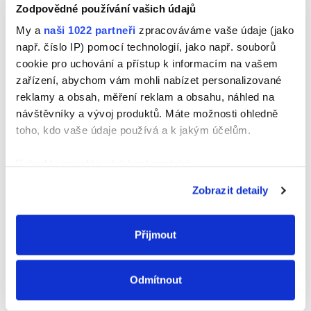
Zodpovědné používání vašich údajů
My a
naši 1022 partneři
zpracováváme vaše údaje (jako
Jméno
např. číslo IP) pomocí technologií, jako např. souborů
cookie pro uchování a přístup k informacím na vašem
zařízení, abychom vám mohli nabízet personalizované
reklamy a obsah, měření reklam a obsahu, náhled na
E-mail
návštěvníky a vývoj produktů. Máte možnosti ohledně
toho, kdo vaše údaje používá a k jakým účelům.
Webová stránka
Pokud to povolíte, rádi bychom také:
Shromažďovali informace o vaší geografické
Zobrazit detaily
poloze, které mohou být přesné na několik metrů
Identifikovali vaše zařízení pomocí aktivního
skenování pro konkrétní charakteristiky (otisk prstu)
Přijmout
Zjistěte více o tom, jak zpracováváme vaše osobní
údaje, a nastavte si předvolby v
části s podrobnostmi
.
Odmítnout
Svůj souhlas můžete kdykoliv změnit nebo odvolat v
části Prohlášení o souborech cookie.