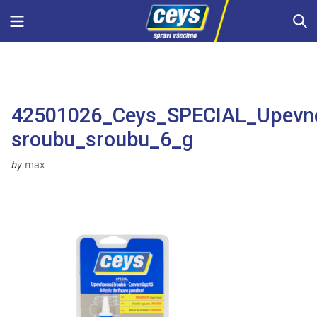
Skip
Menu
S
to
content
42501026_Ceys_SPECIAL_Upevno
sroubu_sroubu_6_g
by
max