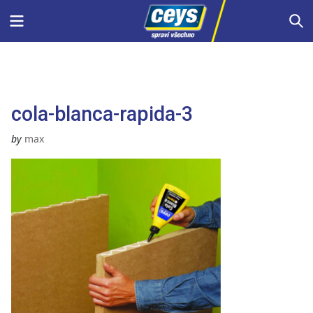
Skip
Menu
S
to
content
cola-blanca-rapida-3
by
max