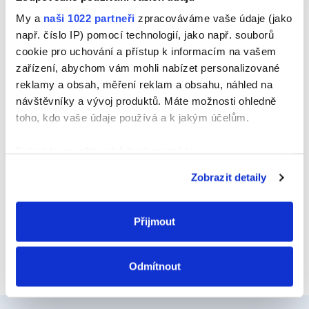
Jméno
My a
naši 1022 partneři
zpracováváme vaše údaje (jako
např. číslo IP) pomocí technologií, jako např. souborů
cookie pro uchování a přístup k informacím na vašem
zařízení, abychom vám mohli nabízet personalizované
E-mail
reklamy a obsah, měření reklam a obsahu, náhled na
návštěvníky a vývoj produktů. Máte možnosti ohledně
toho, kdo vaše údaje používá a k jakým účelům.
Webová stránka
Pokud to povolíte, rádi bychom také:
Shromažďovali informace o vaší geografické
Zobrazit detaily
poloze, které mohou být přesné na několik metrů
Identifikovali vaše zařízení pomocí aktivního
skenování pro konkrétní charakteristiky (otisk prstu)
Přijmout
Zjistěte více o tom, jak zpracováváme vaše osobní
údaje, a nastavte si předvolby v
části s podrobnostmi
.
Odmítnout
Svůj souhlas můžete kdykoliv změnit nebo odvolat v
části Prohlášení o souborech cookie.