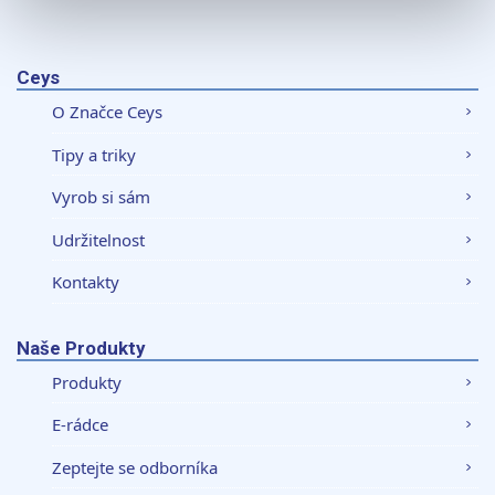
K personalizaci obsahu a reklam, poskytování funkcí
sociálních médií a analýze naší návštěvnosti využíváme
soubory cookie. Informace o tom, jak náš web používáte,
Ceys
sdílíme se svými partnery pro sociální média, inzerci a
O Značce Ceys
analýzy. Partneři tyto údaje mohou zkombinovat s
dalšími informacemi, které jste jim poskytli nebo které
Tipy a triky
získali v důsledku toho, že používáte jejich služby.
Vyrob si sám
Udržitelnost
Kontakty
Naše Produkty
Produkty
E-rádce
Zeptejte se odborníka