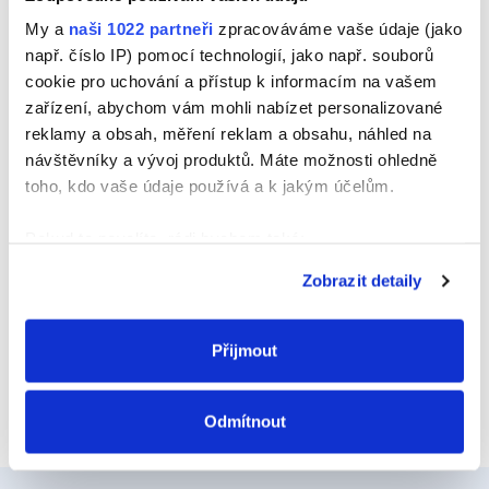
Jméno
My a
naši 1022 partneři
zpracováváme vaše údaje (jako
např. číslo IP) pomocí technologií, jako např. souborů
cookie pro uchování a přístup k informacím na vašem
zařízení, abychom vám mohli nabízet personalizované
E-mail
reklamy a obsah, měření reklam a obsahu, náhled na
návštěvníky a vývoj produktů. Máte možnosti ohledně
toho, kdo vaše údaje používá a k jakým účelům.
Webová stránka
Pokud to povolíte, rádi bychom také:
Shromažďovali informace o vaší geografické
Zobrazit detaily
poloze, které mohou být přesné na několik metrů
Identifikovali vaše zařízení pomocí aktivního
skenování pro konkrétní charakteristiky (otisk prstu)
Přijmout
Zjistěte více o tom, jak zpracováváme vaše osobní
údaje, a nastavte si předvolby v
části s podrobnostmi
.
Odmítnout
Svůj souhlas můžete kdykoliv změnit nebo odvolat v
části Prohlášení o souborech cookie.