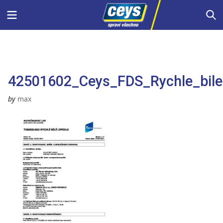
Skip
Menu
S
to
content
42501602_Ceys_FDS_Rychle_bile
by
max