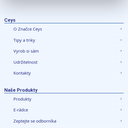
K personalizaci obsahu a reklam, poskytování funkcí
sociálních médií a analýze naší návštěvnosti využíváme
soubory cookie. Informace o tom, jak náš web používáte,
Ceys
sdílíme se svými partnery pro sociální média, inzerci a
O Značce Ceys
analýzy. Partneři tyto údaje mohou zkombinovat s
dalšími informacemi, které jste jim poskytli nebo které
Tipy a triky
získali v důsledku toho, že používáte jejich služby.
Vyrob si sám
Udržitelnost
Kontakty
Naše Produkty
Produkty
E-rádce
Zeptejte se odborníka