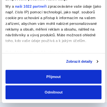
Jméno
My a
naši 1022 partneři
zpracováváme vaše údaje (jako
např. číslo IP) pomocí technologií, jako např. souborů
cookie pro uchování a přístup k informacím na vašem
zařízení, abychom vám mohli nabízet personalizované
E-mail
reklamy a obsah, měření reklam a obsahu, náhled na
návštěvníky a vývoj produktů. Máte možnosti ohledně
toho, kdo vaše údaje používá a k jakým účelům.
Webová stránka
Pokud to povolíte, rádi bychom také:
Shromažďovali informace o vaší geografické
Zobrazit detaily
poloze, které mohou být přesné na několik metrů
Identifikovali vaše zařízení pomocí aktivního
skenování pro konkrétní charakteristiky (otisk prstu)
Přijmout
Zjistěte více o tom, jak zpracováváme vaše osobní
údaje, a nastavte si předvolby v
části s podrobnostmi
.
Odmítnout
Svůj souhlas můžete kdykoliv změnit nebo odvolat v
části Prohlášení o souborech cookie.