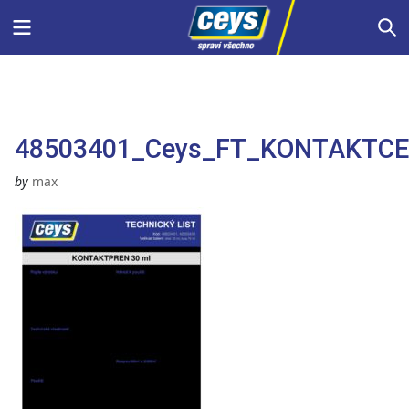
Skip
Menu
S
to
content
48503401_Ceys_FT_KONTAKTCE
by
max