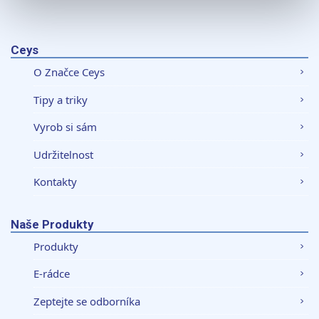
K personalizaci obsahu a reklam, poskytování funkcí
sociálních médií a analýze naší návštěvnosti využíváme
soubory cookie. Informace o tom, jak náš web používáte,
Ceys
sdílíme se svými partnery pro sociální média, inzerci a
O Značce Ceys
analýzy. Partneři tyto údaje mohou zkombinovat s
dalšími informacemi, které jste jim poskytli nebo které
Tipy a triky
získali v důsledku toho, že používáte jejich služby.
Vyrob si sám
Udržitelnost
Kontakty
Naše Produkty
Produkty
E-rádce
Zeptejte se odborníka