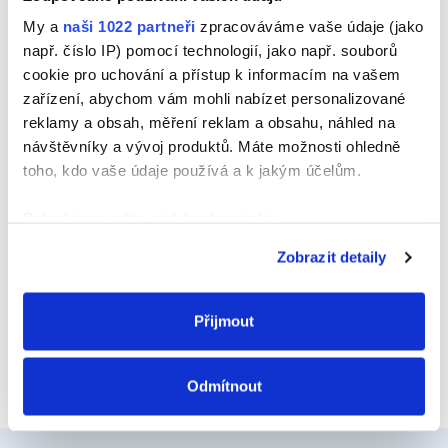
Jméno
My a
naši 1022 partneři
zpracováváme vaše údaje (jako
např. číslo IP) pomocí technologií, jako např. souborů
cookie pro uchování a přístup k informacím na vašem
zařízení, abychom vám mohli nabízet personalizované
E-mail
reklamy a obsah, měření reklam a obsahu, náhled na
návštěvníky a vývoj produktů. Máte možnosti ohledně
toho, kdo vaše údaje používá a k jakým účelům.
Webová stránka
Pokud to povolíte, rádi bychom také:
Shromažďovali informace o vaší geografické
Zobrazit detaily
poloze, které mohou být přesné na několik metrů
Identifikovali vaše zařízení pomocí aktivního
skenování pro konkrétní charakteristiky (otisk prstu)
Přijmout
Zjistěte více o tom, jak zpracováváme vaše osobní
údaje, a nastavte si předvolby v
části s podrobnostmi
.
Odmítnout
Svůj souhlas můžete kdykoliv změnit nebo odvolat v
části Prohlášení o souborech cookie.