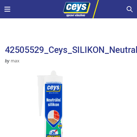
Skip
Menu
S
to
content
42505529_Ceys_SILIKON_Neutral
by
max