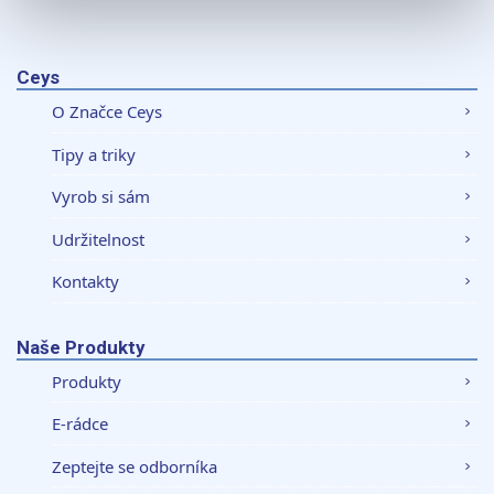
K personalizaci obsahu a reklam, poskytování funkcí
sociálních médií a analýze naší návštěvnosti využíváme
soubory cookie. Informace o tom, jak náš web používáte,
Ceys
sdílíme se svými partnery pro sociální média, inzerci a
O Značce Ceys
analýzy. Partneři tyto údaje mohou zkombinovat s
dalšími informacemi, které jste jim poskytli nebo které
Tipy a triky
získali v důsledku toho, že používáte jejich služby.
Vyrob si sám
Udržitelnost
Kontakty
Naše Produkty
Produkty
E-rádce
Zeptejte se odborníka