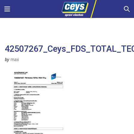
Skip
Menu
S
to
content
42507267_Ceys_FDS_TOTAL_TEC
by
max