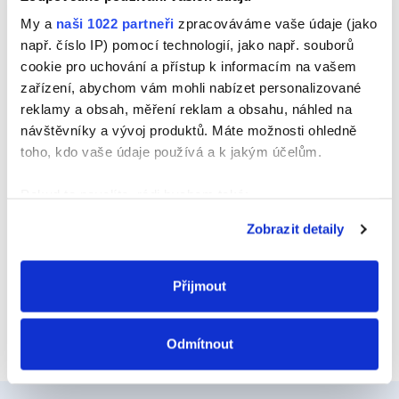
Jméno
My a
naši 1022 partneři
zpracováváme vaše údaje (jako
např. číslo IP) pomocí technologií, jako např. souborů
cookie pro uchování a přístup k informacím na vašem
zařízení, abychom vám mohli nabízet personalizované
E-mail
reklamy a obsah, měření reklam a obsahu, náhled na
návštěvníky a vývoj produktů. Máte možnosti ohledně
toho, kdo vaše údaje používá a k jakým účelům.
Webová stránka
Pokud to povolíte, rádi bychom také:
Shromažďovali informace o vaší geografické
Zobrazit detaily
poloze, které mohou být přesné na několik metrů
Identifikovali vaše zařízení pomocí aktivního
skenování pro konkrétní charakteristiky (otisk prstu)
Přijmout
Zjistěte více o tom, jak zpracováváme vaše osobní
údaje, a nastavte si předvolby v
části s podrobnostmi
.
Odmítnout
Svůj souhlas můžete kdykoliv změnit nebo odvolat v
části Prohlášení o souborech cookie.