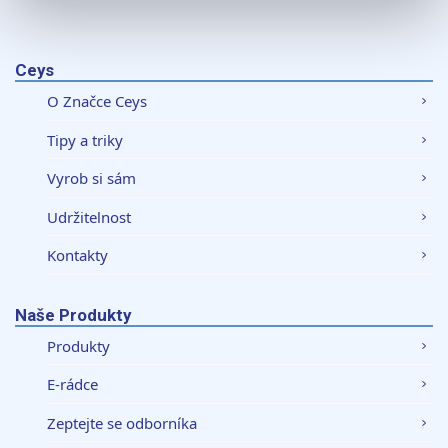
K personalizaci obsahu a reklam, poskytování funkcí
sociálních médií a analýze naší návštěvnosti využíváme
soubory cookie. Informace o tom, jak náš web používáte,
Ceys
sdílíme se svými partnery pro sociální média, inzerci a
O Značce Ceys
analýzy. Partneři tyto údaje mohou zkombinovat s
dalšími informacemi, které jste jim poskytli nebo které
Tipy a triky
získali v důsledku toho, že používáte jejich služby.
Vyrob si sám
Udržitelnost
Kontakty
Naše Produkty
Produkty
E-rádce
Zeptejte se odborníka