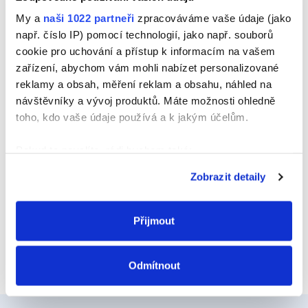
Jméno
My a
naši 1022 partneři
zpracováváme vaše údaje (jako
např. číslo IP) pomocí technologií, jako např. souborů
cookie pro uchování a přístup k informacím na vašem
zařízení, abychom vám mohli nabízet personalizované
E-mail
reklamy a obsah, měření reklam a obsahu, náhled na
návštěvníky a vývoj produktů. Máte možnosti ohledně
toho, kdo vaše údaje používá a k jakým účelům.
Webová stránka
Pokud to povolíte, rádi bychom také:
Shromažďovali informace o vaší geografické
Zobrazit detaily
poloze, které mohou být přesné na několik metrů
Identifikovali vaše zařízení pomocí aktivního
skenování pro konkrétní charakteristiky (otisk prstu)
Přijmout
Zjistěte více o tom, jak zpracováváme vaše osobní
údaje, a nastavte si předvolby v
části s podrobnostmi
.
Odmítnout
Svůj souhlas můžete kdykoliv změnit nebo odvolat v
části Prohlášení o souborech cookie.