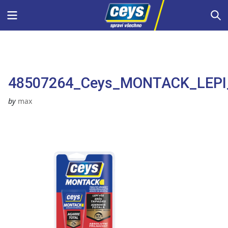
Skip
Menu
S
to
content
48507264_Ceys_MONTACK_LEPI
by
max