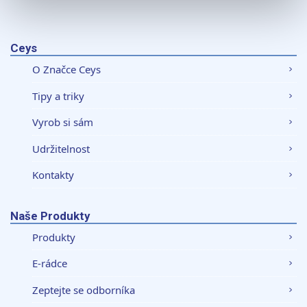
K personalizaci obsahu a reklam, poskytování funkcí
sociálních médií a analýze naší návštěvnosti využíváme
soubory cookie. Informace o tom, jak náš web používáte,
Ceys
sdílíme se svými partnery pro sociální média, inzerci a
O Značce Ceys
analýzy. Partneři tyto údaje mohou zkombinovat s
dalšími informacemi, které jste jim poskytli nebo které
Tipy a triky
získali v důsledku toho, že používáte jejich služby.
Vyrob si sám
Udržitelnost
Kontakty
Naše Produkty
Produkty
E-rádce
Zeptejte se odborníka