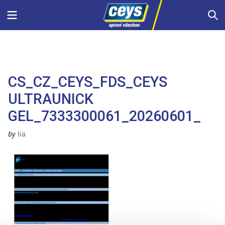
Skip
Menu
S
to
content
CS_CZ_CEYS_FDS_CEYS
ULTRAUNICK
GEL_7333300061_20260601_
by
lia