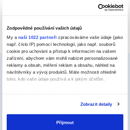
Zodpovědné používání vašich údajů
My a
naši 1022 partneři
zpracováváme vaše údaje (jako
např. číslo IP) pomocí technologií, jako např. souborů
cookie pro uchování a přístup k informacím na vašem
zařízení, abychom vám mohli nabízet personalizované
reklamy a obsah, měření reklam a obsahu, náhled na
návštěvníky a vývoj produktů. Máte možnosti ohledně
Ceys
toho, kdo vaše údaje používá a k jakým účelům.
O Značce Ceys
Pokud to povolíte, rádi bychom také:
Tipy a triky
Shromažďovali informace o vaší geografické
Zobrazit detaily
poloze, které mohou být přesné na několik metrů
Vyrob si sám
Identifikovali vaše zařízení pomocí aktivního
Udržitelnost
skenování pro konkrétní charakteristiky (otisk prstu)
Přijmout
Zjistěte více o tom, jak zpracováváme vaše osobní