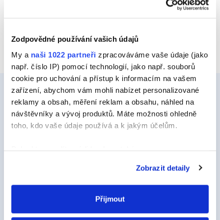
Zodpovědné používání vašich údajů
My a
naši 1022 partneři
zpracováváme vaše údaje (jako
např. číslo IP) pomocí technologií, jako např. souborů
cookie pro uchování a přístup k informacím na vašem
zařízení, abychom vám mohli nabízet personalizované
reklamy a obsah, měření reklam a obsahu, náhled na
návštěvníky a vývoj produktů. Máte možnosti ohledně
Ceys
toho, kdo vaše údaje používá a k jakým účelům.
O Značce Ceys
Pokud to povolíte, rádi bychom také:
Tipy a triky
Shromažďovali informace o vaší geografické
Zobrazit detaily
Vyrob si sám
poloze, které mohou být přesné na několik metrů
Identifikovali vaše zařízení pomocí aktivního
Udržitelnost
skenování pro konkrétní charakteristiky (otisk prstu)
Přijmout
Kontakty
Zjistěte více o tom, jak zpracováváme vaše osobní