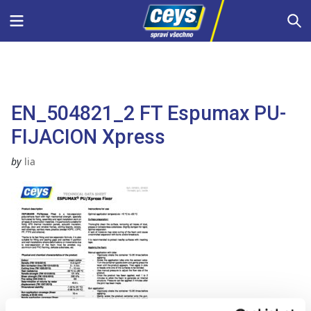
Skip
Menu
S
to
content
EN_504821_2 FT Espumax PU-
FIJACION Xpress
by
lia