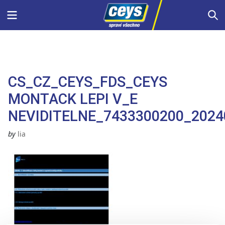
Skip
Menu
S
to
content
CS_CZ_CEYS_FDS_CEYS
MONTACK LEPI V_E
NEVIDITELNE_7433300200_2024
by
lia