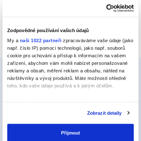
Zodpovědné používání vašich údajů
My a
naši 1022 partneři
zpracováváme vaše údaje (jako
např. číslo IP) pomocí technologií, jako např. souborů
cookie pro uchování a přístup k informacím na vašem
zařízení, abychom vám mohli nabízet personalizované
reklamy a obsah, měření reklam a obsahu, náhled na
návštěvníky a vývoj produktů. Máte možnosti ohledně
Ceys
toho, kdo vaše údaje používá a k jakým účelům.
O Značce Ceys
Pokud to povolíte, rádi bychom také:
Tipy a triky
Shromažďovali informace o vaší geografické
Zobrazit detaily
poloze, které mohou být přesné na několik metrů
Vyrob si sám
Identifikovali vaše zařízení pomocí aktivního
Udržitelnost
skenování pro konkrétní charakteristiky (otisk prstu)
Přijmout
Zjistěte více o tom, jak zpracováváme vaše osobní