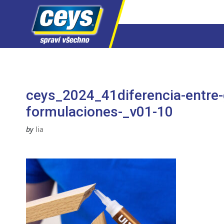
Skip
to
content
ceys_2024_41diferencia-entre-g
formulaciones-_v01-10
by
lia