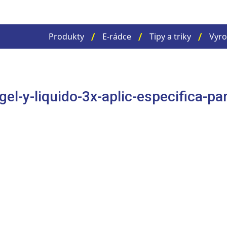
Produkty
E-rádce
Tipy a triky
Vyro
el-y-liquido-3x-aplic-especifica-pa