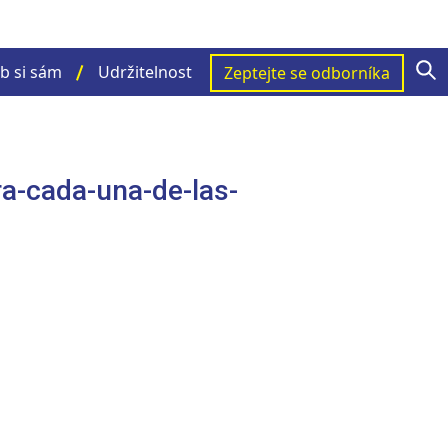
S
b si sám
Udržitelnost
Zeptejte se odborníka
ra-cada-una-de-las-