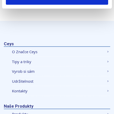
části Prohlášení o souborech cookie.
K personalizaci obsahu a reklam, poskytování funkcí
sociálních médií a analýze naší návštěvnosti využíváme
soubory cookie. Informace o tom, jak náš web používáte,
sdílíme se svými partnery pro sociální média, inzerci a
analýzy. Partneři tyto údaje mohou zkombinovat s
Ceys
dalšími informacemi, které jste jim poskytli nebo které
O Značce Ceys
získali v důsledku toho, že používáte jejich služby.
Tipy a triky
Vyrob si sám
Udržitelnost
Kontakty
Naše Produkty
Produkty