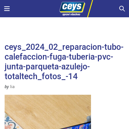
Skip
Menu
S
to
content
ceys_2024_02_reparacion-tubo-
calefaccion-fuga-tuberia-pvc-
junta-parqueta-azulejo-
totaltech_fotos_-14
by
lia