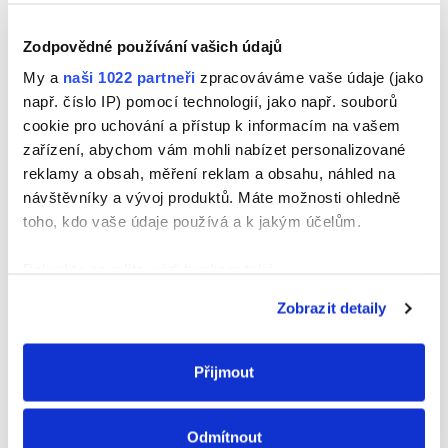
Zodpovědné používání vašich údajů
My a
naši 1022 partneři
zpracováváme vaše údaje (jako
např. číslo IP) pomocí technologií, jako např. souborů
Jméno
cookie pro uchování a přístup k informacím na vašem
zařízení, abychom vám mohli nabízet personalizované
reklamy a obsah, měření reklam a obsahu, náhled na
návštěvníky a vývoj produktů. Máte možnosti ohledně
E-mail
toho, kdo vaše údaje používá a k jakým účelům.
Pokud to povolíte, rádi bychom také:
Shromažďovali informace o vaší geografické
Webová stránka
Zobrazit detaily
poloze, které mohou být přesné na několik metrů
Identifikovali vaše zařízení pomocí aktivního
skenování pro konkrétní charakteristiky (otisk prstu)
Přijmout
Zjistěte více o tom, jak zpracováváme vaše osobní
údaje, a nastavte si předvolby v
části s podrobnostmi
.
Odmítnout
Svůj souhlas můžete kdykoliv změnit nebo odvolat v