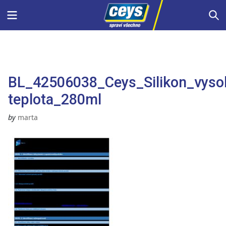
Skip
Menu
S
to
content
BL_42506038_Ceys_Silikon_vyso
teplota_280ml
by
marta