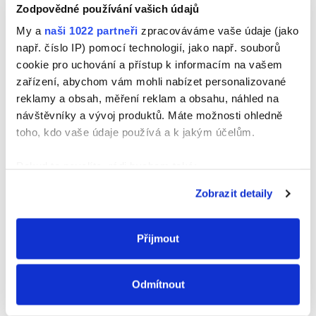
Zodpovědné používání vašich údajů
My a
naši 1022 partneři
zpracováváme vaše údaje (jako
Jméno
např. číslo IP) pomocí technologií, jako např. souborů
cookie pro uchování a přístup k informacím na vašem
zařízení, abychom vám mohli nabízet personalizované
reklamy a obsah, měření reklam a obsahu, náhled na
E-mail
návštěvníky a vývoj produktů. Máte možnosti ohledně
toho, kdo vaše údaje používá a k jakým účelům.
Webová stránka
Pokud to povolíte, rádi bychom také:
Shromažďovali informace o vaší geografické
Zobrazit detaily
poloze, které mohou být přesné na několik metrů
Identifikovali vaše zařízení pomocí aktivního
skenování pro konkrétní charakteristiky (otisk prstu)
Přijmout
Zjistěte více o tom, jak zpracováváme vaše osobní
údaje, a nastavte si předvolby v
části s podrobnostmi
.
Odmítnout
Svůj souhlas můžete kdykoliv změnit nebo odvolat v
části Prohlášení o souborech cookie.